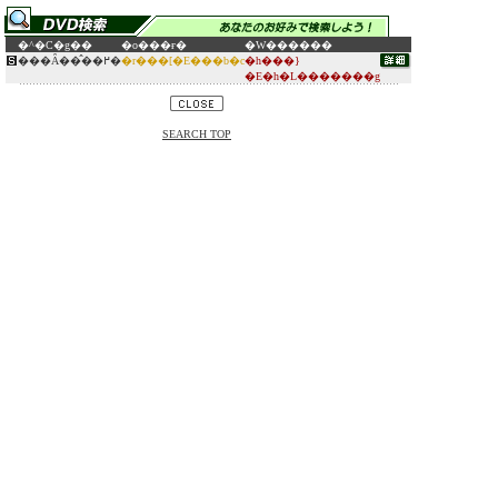
�^�C�g��
�o���ғ�
�W������
���Ȃ��̂��߂�
�r���[�E���b�c
�h���}
�E�h�L�������g
SEARCH TOP