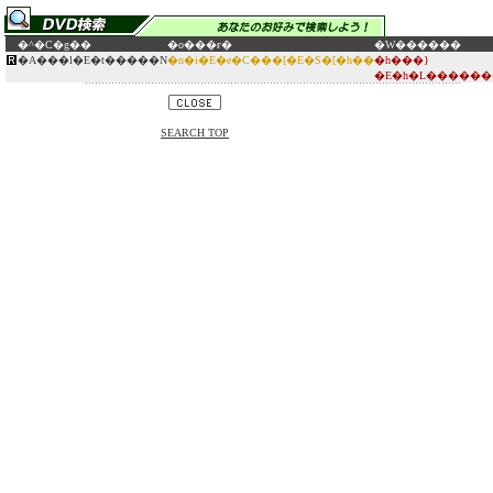
�^�C�g��
�o���ғ�
�W������
�A���l�E�t�����N
�n�i�E�e�C���[�E�S�[�h��
�h���}
�E�h�L������
SEARCH TOP