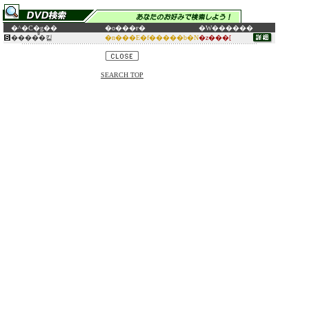
�^�C�g��
�o���ғ�
�W������
����̂͂�킽
�n���E�f�����b�N
�z���[
SEARCH TOP