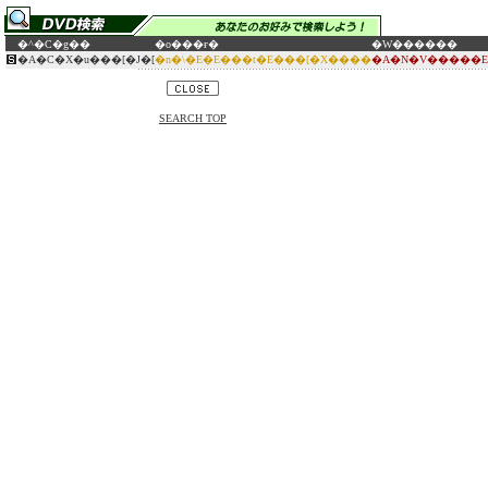
�^�C�g��
�o���ғ�
�W������
�A�C�X�u���[�J�[
�n�\�E�E���t�E���[�X����
�A�N�V�����E
SEARCH TOP