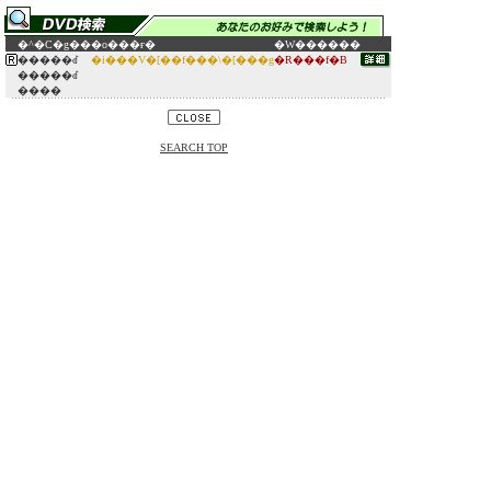
�^�C�g��
�o���ғ�
�W������
�����ꂽ
�i���V�[��f���\�[���g
�R���f�B
�����ꂽ
����
SEARCH TOP