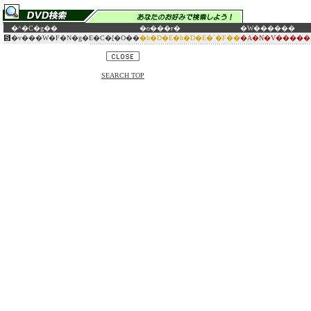
�^�C�g��
�o���ғ�
�W������
�v���W�F�N�g�E�C�[�O��
�h�D�E�h�D�E�`�F��
�A�N�V�����E
SEARCH TOP