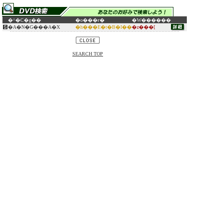
�^�C�g��
�o���ғ�
�W������
�A�N�G���A�X
�h���E�t�B�I��
�z���[
SEARCH TOP