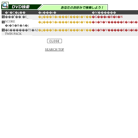
�^�C�g��
�o���ғ�
�W������
���̓`�� �Ԑ_
�g���X�e���E���b�V��
�G���e�B�b�N
SCORE
�g���X�e���E���b�V��
�A�N�V�����E�A�h�
�i�X�R�A�j
�h������T1�A2
�g���X�e���E���b�V��
�A�N�V�����E�A�h�
TWIN PACK
SEARCH TOP