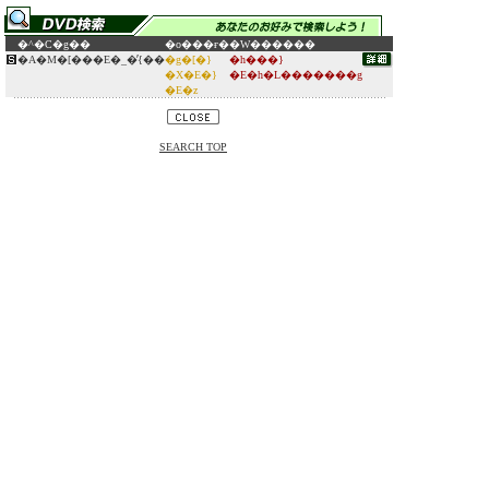
�^�C�g��
�o���ғ�
�W������
�A�M�[���E�_�̓{��
�g�[�}
�h���}
�X�E�}
�E�h�L�������g
�E�z
SEARCH TOP