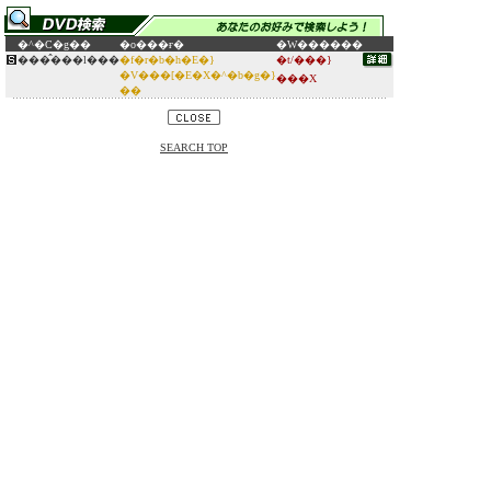
�^�C�g��
�o���ғ�
�W������
���̂���l���
�f�r�b�h�E�}
�t/���}
�V���[�E�X�^�b�g�}
���X
��
SEARCH TOP