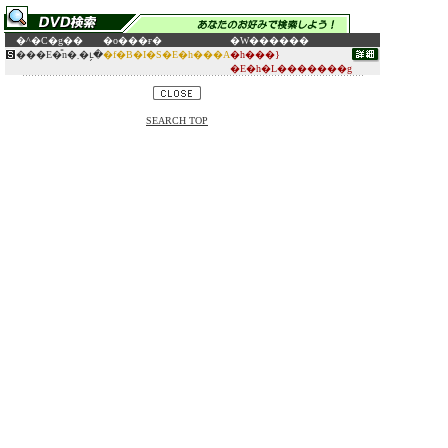
�^�C�g��
�o���ғ�
�W������
���E�̎n�܂�ւ̗�
�f�B�I�S�E�h���A
�h���}
�E�h�L�������g
SEARCH TOP