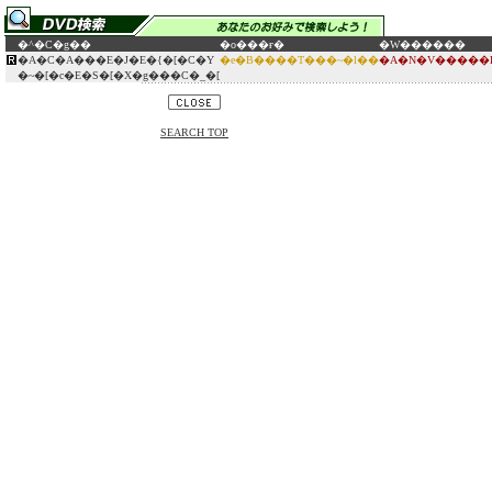
�^�C�g��
�o���ғ�
�W������
�A�C�A���E�J�E�{�[�C�Y
�e�B����T���~�l��
�A�N�V�����E
�~�[�c�E�S�[�X�g���C�_�[
SEARCH TOP