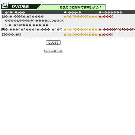
�^�C�g��
�o���ғ�
�W������
�n�}�[�E�t�B����
�X�U���i�E���[
�z���[
����R���N�V����DVD�|BOX
SF�A�h�x���`���[��
�n���C�A���E�p���_�C�X
�X�U���i�E���[
�~���[�W�J���E
���b�嗤
�X�U���i�E���[
�z���[
SEARCH TOP