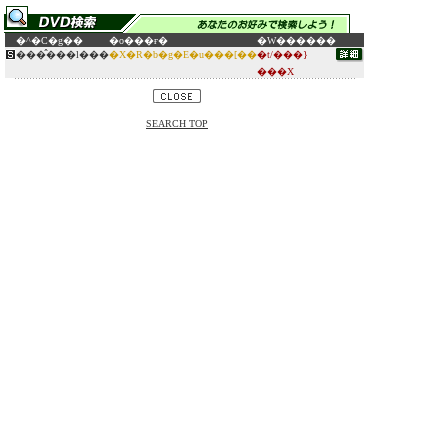
�^�C�g��
�o���ғ�
�W������
���̂���l���
�X�R�b�g�E�u���[��
�t/���}
���X
SEARCH TOP