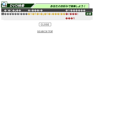
�^�C�g��
�o���ғ�
�W������
���̂���l���
�X�R�b�g�E�u���[��
�t/���}
���X
SEARCH TOP