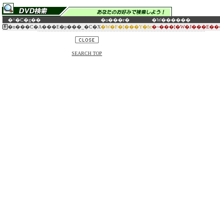
�^�C�g��
�o���ғ�
�W������
�n���C�A���E�p���_�C�X
�W�F�[���Y�ɓc
�~���[�W�J���E��
SEARCH TOP