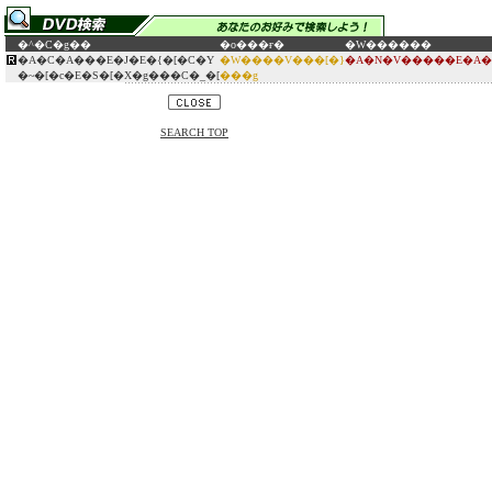
�^�C�g��
�o���ғ�
�W������
�A�C�A���E�J�E�{�[�C�Y
�W����V���[�}
�A�N�V�����E�A�
�~�[�c�E�S�[�X�g���C�_�[
���g
SEARCH TOP