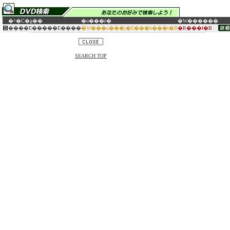
�^�C�g��
�o���ғ�
�W������
����E�����E����
�W���o���j�E���h���t�B
�R���f�B
SEARCH TOP