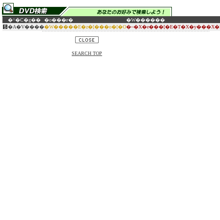
�^�C�g��
�o���ғ�
�W������
�A�V����
�W�����E�z�[���o�[�O
�~�X�e���[�E�T�X�y���X�
SEARCH TOP