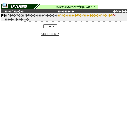
�^�C�g��
�o���ғ�
�W��
SF
�A�i�U�[�f�B�����V����
�W�����E�N���[���W�b�N
���m�Ȃ�Ăѐ�
SEARCH TOP