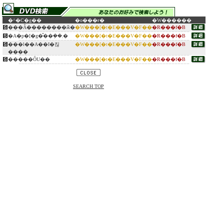
�^�C�g��
�o���ғ�
�W������
���Ȃ��������ӂ�
�W���[�t�E���V�F��
�R���f�B
�A�p�[�g�̌��݂��܂�
�W���[�t�E���V�F��
�R���f�B
���l��A��I�킪
�W���[�t�E���V�F��
�R���f�B
����
�����ŎU��
�W���[�t�E���V�F��
�R���f�B
SEARCH TOP