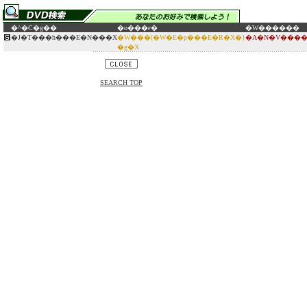
�^�C�g��
�o���ғ�
�W������
�J�T���h���E�N���X
�W���[�W�E�p���E�R�X�}
�A�N�V����
�g�X
SEARCH TOP