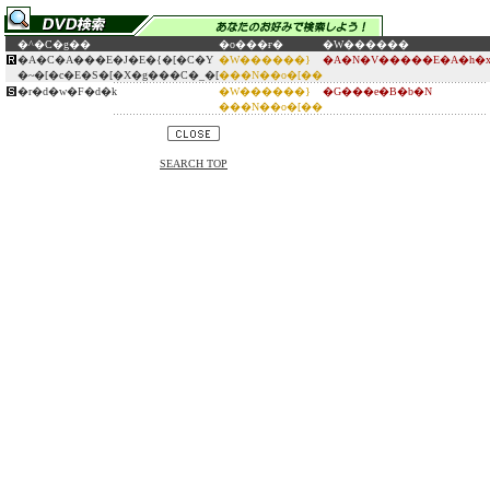
�^�C�g��
�o���ғ�
�W������
�A�C�A���E�J�E�{�[�C�Y
�W������}
�A�N�V�����E�A�h�x
�~�[�c�E�S�[�X�g���C�_�[
���N��o�[��
�r�d�w�F�d�k
�W������}
�G���e�B�b�N
���N��o�[��
SEARCH TOP