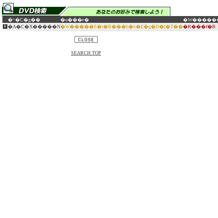
�^�C�g��
�o���ғ�
�W�����
�A�C�X�����N
�W�����E�t�B���b�v�E�g�D�[�T��
�R���f�B
SEARCH TOP