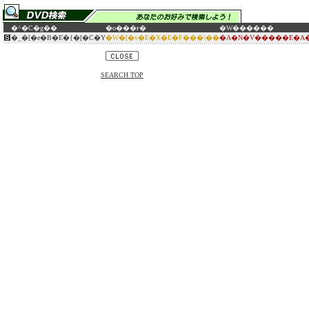
�^�C�g��
�o���ғ�
�W������
�_�[�e�B�E�{�[�C�Y
�W�[�v�E�X�E�F���\��
�A�N�V�����E�A�
SEARCH TOP