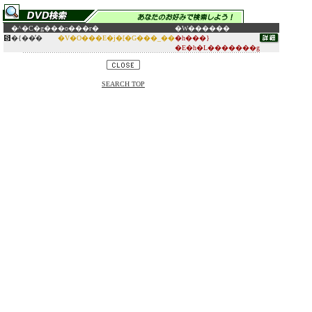
�^�C�g��
�o���ғ�
�W������
�{��̓�
�V�O���E�j�[�G���_��
�h���}
�E�h�L�������g
SEARCH TOP