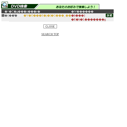
�^�C�g��
�o���ғ�
�W������
�{��̓�
�V�O���E�j�[�G���_��
�h���}
�E�h�L�������g
SEARCH TOP