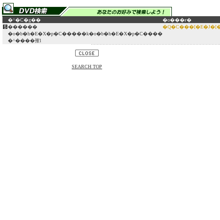
�^�C�g��
�o���ғ�
������
�Q�C���[�E�J�[
�o�b�h�E�X�p�C�����k�o�b�h�E�X�p�C����
�^����㩁l
SEARCH TOP