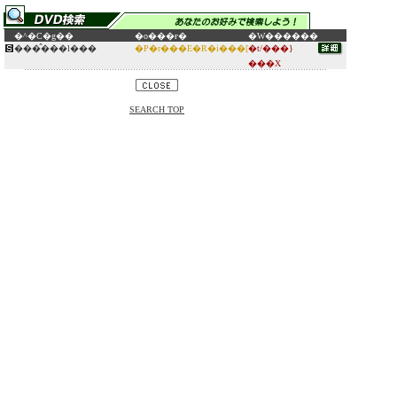
�^�C�g��
�o���ғ�
�W������
���̂���l���
�P�r���E�R�i���[
�t/���}
���X
SEARCH TOP