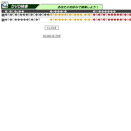
�^�C�g��
�o���ғ�
�W������
�A�C�A���E�C�[�O��
�P�r���E�G���_�[�Y
�A�N�V�����E�A�
�T�C�����E�Z�Y
�P�r���E�G���_�[�Y
�A�N�V�����E�A�
SEARCH TOP