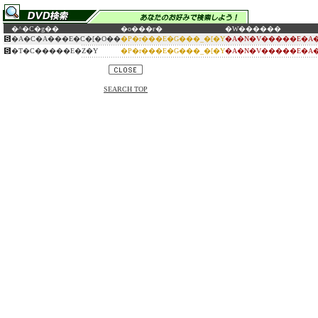
�^�C�g��
�o���ғ�
�W������
�A�C�A���E�C�[�O��
�P�r���E�G���_�[�Y
�A�N�V�����E�A�
�T�C�����E�Z�Y
�P�r���E�G���_�[�Y
�A�N�V�����E�A�
SEARCH TOP