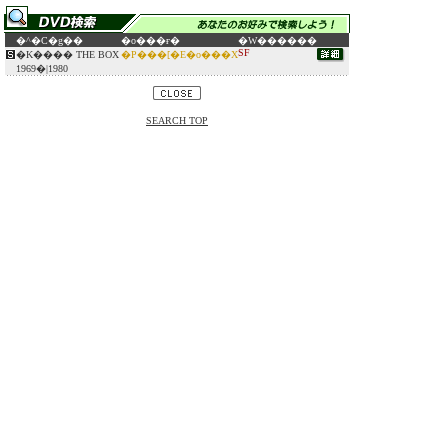
�^�C�g��
�o���ғ�
�W������
SF
�K���� THE BOX
�P���[�E�o���X
1969�|1980
SEARCH TOP