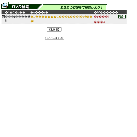
�^�C�g��
�o���ғ�
�W������
���l�����̏
�L�������C���E���[�e�B�}
�t/���}
ꏊ
�[
���X
SEARCH TOP