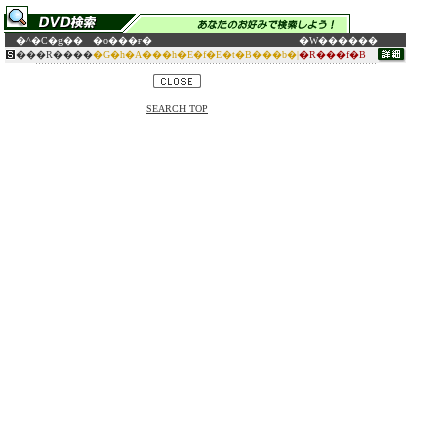
�^�C�g��
�o���ғ�
�W������
���R����
�G�h�A���h�E�f�E�t�B���b�|
�R���f�B
SEARCH TOP