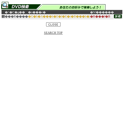
�^�C�g��
�o���ғ�
�W������
���R����
�G�h�A���h�E�f�E�t�B���b�|
�R���f�B
SEARCH TOP