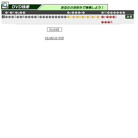
�^�C�g��
�o���ғ�
�W������
���Ȃ��Ɍ����Ȃ���������
�G�f�B�E�T�G�^
�t/���}
���X
SEARCH TOP