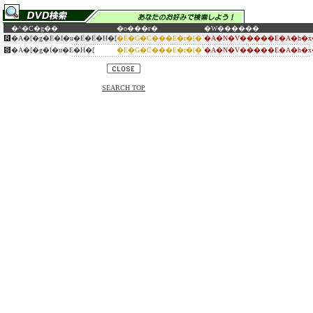
�^�C�g��
�o���ғ�
�W������
�A�[�g�E�I�u�E�E�H�[
�E�G�C���E�r�[�`
�A�N�V�����E�A�h�x
�A�[�g�I�u�E�H�[
�E�G�C���E�r�[�`
�A�N�V�����E�A�h�x
SEARCH TOP