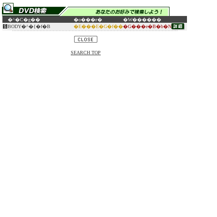
�^�C�g��
�o���ғ�
�W������
BODY�^�{�f�B
�E���E�G�f��
�G���e�B�b�N
SEARCH TOP