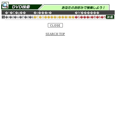
�^�C�g��
�o���ғ�
�W������
�r�d�w�F�d�k
�C�A����u���i��
�G���e�B�b�N
SEARCH TOP