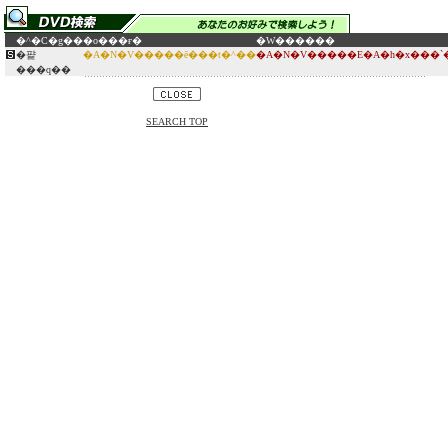
�^�C�g��
�o���ғ�
�W������
�퍑
�A�N�V�����ē���t�^��
�A�N�V�����E�A�h�x���`
���q��
SEARCH TOP