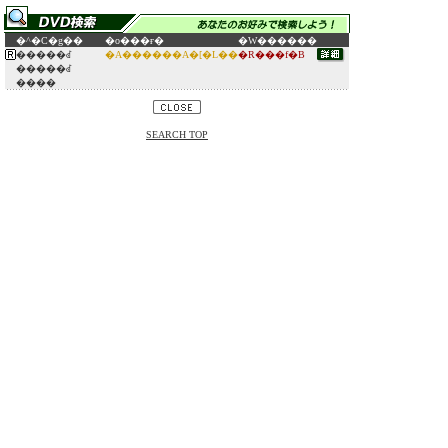
�^�C�g��
�o���ғ�
�W������
�����ꂽ
�A������A�[�L��
�R���f�B
�����ꂽ
����
SEARCH TOP