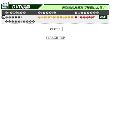
�^�C�g��
�o���ғ�
�W������
�����ꂽ
�A�[�T�[��q���[
�R���f�B
�����ꂽ����
SEARCH TOP