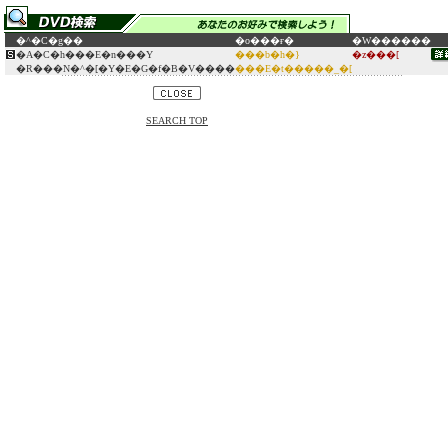
�^�C�g��
�o���ғ�
�W������
�A�C�h���E�n���Y
���b�h�}
�z���[
�R���N�^�[�Y�E�G�f�B�V����
���E�t�����_�[
SEARCH TOP