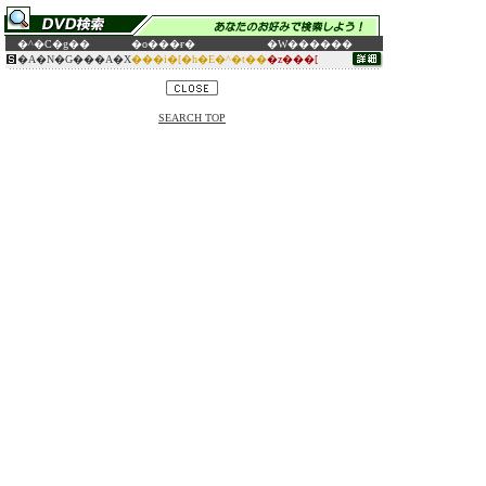
�^�C�g��
�o���ғ�
�W������
�A�N�G���A�X
���i�[�h�E�^�t��
�z���[
SEARCH TOP