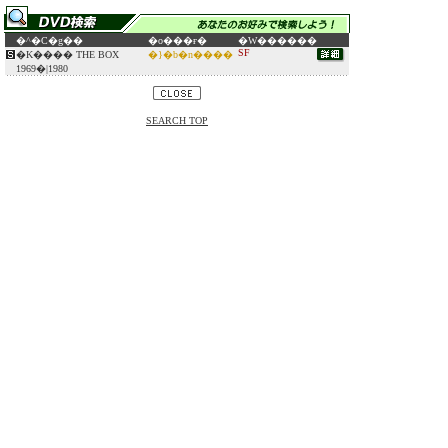
�^�C�g��
�o���ғ�
�W������
SF
�K���� THE BOX
�}�b�n����
1969�|1980
SEARCH TOP