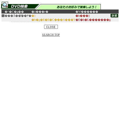
�^�C�g��
�o���ғ�
�W������
���Ȃ��̂��߂�
�}
�h���}
�b�g�E�E�C���A���Y
�E�h�L�������g
SEARCH TOP