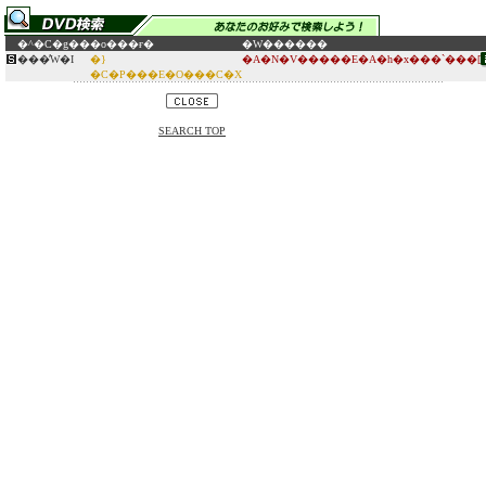
�^�C�g��
�o���ғ�
�W������
���̕W�I
�}
�A�N�V�����E�A�h�x���`���[
�C�P���E�O���C�X
SEARCH TOP