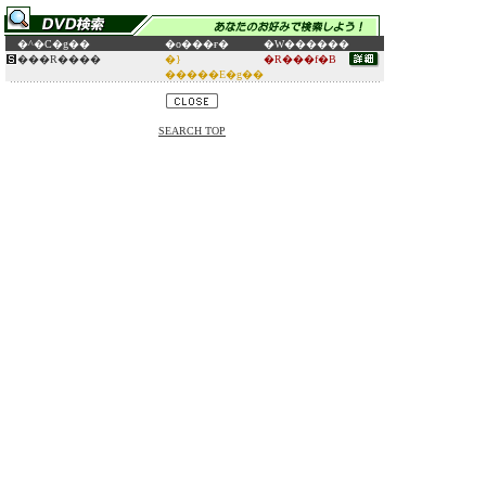
�^�C�g��
�o���ғ�
�W������
���R����
�}
�R���f�B
�����E�g��
SEARCH TOP