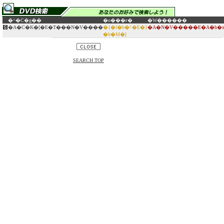
�^�C�g��
�o���ғ�
�W������
�A�C�K�[�E�T���N�V����
�{�l�b�^�E�}
�A�N�V�����E�A�h�x
�b�M�[
SEARCH TOP