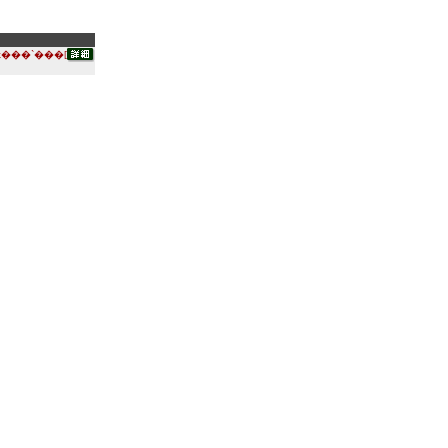
���`���[