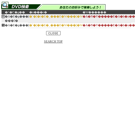
�^�C�g��
�o���ғ�
�W������
�A�E�g���[
�`�[�t�E�_���E�W���[�W
�A�N�V�����E�A�h�x��
���ʔ�
�A�E�g���[
�`�[�t�E�_���E�W���[�W
�A�N�V�����E�A�h�x��
SEARCH TOP