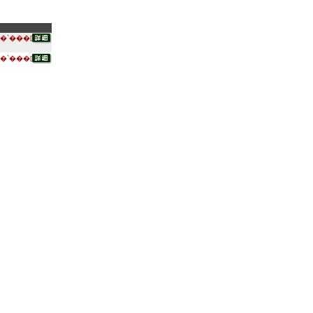
�`���[
�`���[